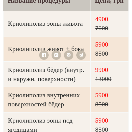
Название процедуры
Цена, грн
4900
Криолиполиз зоны живота
7000
5900
Криолиполиз живот + бока
8500
Криолиполиз бёдер (внутр.
9900
и наружн. поверхности)
13000
Криолиполиз внутренних
5900
поверхностей бёдер
8500
Криолиполиз зоны под
5900
ягодицами
8500