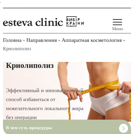
`
Меню
Головна
Направления
Аппаратная косметология
»
»
»
Криолиполиз
Криолиполиз
Эффективный и инновационный
способ избавиться от
нежелательного локального жира
без операции
В чем суть процедуры