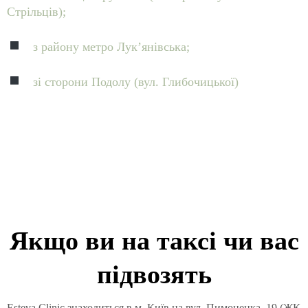
Стрільців);
з району метро Лук’янівська;
зі сторони Подолу (вул. Глибочицької)
Якщо ви на таксі чи вас
підвозять
Esteva Clinic знаходиться в м. Київ на вул. Пимоненка, 19 (ЖК