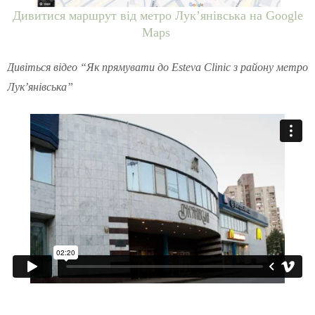
Дивитися маршрут від метро Лук’янівська на Google
Maps
Дивіться відео “Як прямувати до Esteva Clinic з району метро
Лук’янівська”