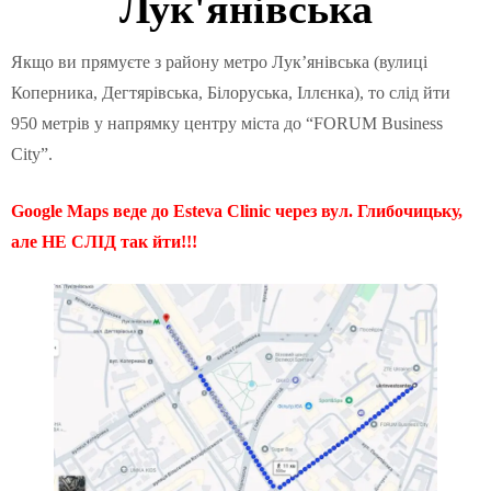
Лук'янівська
Якщо ви прямуєте з району метро Лук’янівська (вулиці
Коперника, Дегтярівська, Білоруська, Іллєнка), то слід йти
950 метрів у напрямку центру міста до “FORUM Business
City”.
Google Maps веде до Esteva Clinic через вул. Глибочицьку,
але НЕ СЛІД так йти!!!