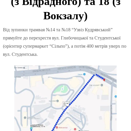
(з Відрадного) та 18 (з
Вокзалу)
Від зупинки трамвая №14 та №18 “Узвіз Кудрявський”
прямуйте до перехрестя вул. Глибочицької та Студентської
(орієнтир супермаркет “Сільпо”), а потім 400 метрів уверх по
вул. Студентська.