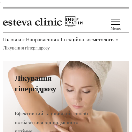
`
Меню
Головна
Направлення
Ін'єкційна косметологія
»
»
»
Лікування гіпергідрозу
Лікування
гіпергідрозу
Ефективний та швидкий спосіб
позбавитися від надмірного
потіння