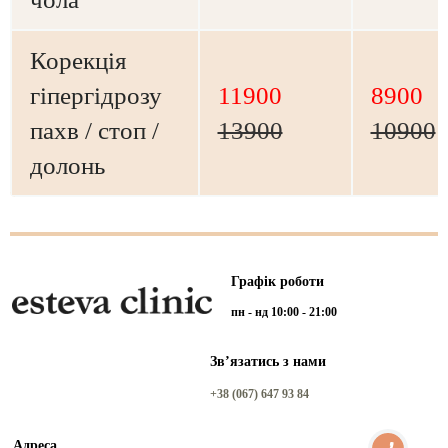
Корекція
гіпергідрозу
11900
8900
пахв / стоп /
13900
10900
долонь
Графік роботи
пн - нд 10:00 - 21:00
Звʼязатись з нами
+38 (067) 647 93 84
Адреса