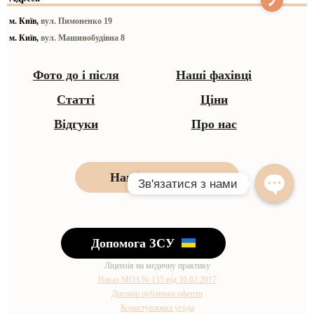
м. Київ,
вул. Пимоненко 19
м. Київ,
вул. Машинобудівна 8
Фото до і після
Наші фахівці
Статті
Ціни
Відгуки
Про нас
Наші контакти
Допомога ЗСУ
Ліцензія на медичну практику
Наказ МОЗ № 155 від 16.02.2017
Договір публічної оферти
Користувацька угода