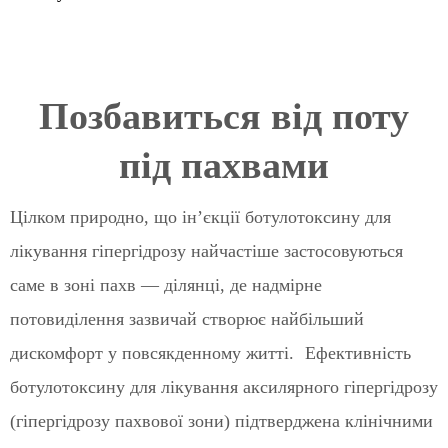
Позбавиться від поту
під пахвами
Цілком природно, що інʼєкції ботулотоксину для
лікування гіпергідрозу найчастіше застосовуються
саме в зоні пахв — ділянці, де надмірне
потовиділення зазвичай створює найбільший
дискомфорт у повсякденному житті. Ефективність
ботулотоксину для лікування аксилярного гіпергідрозу
(гіпергідрозу пахвової зони) підтверджена клінічними