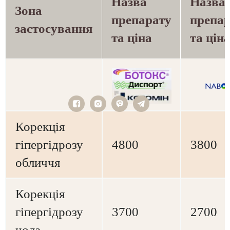
Назва
Назва
Зона
препарату
препар
застосування
та ціна
та цін
Корекція
гіпергідрозу
4800
3800
обличчя
Корекція
гіпергідрозу
3700
2700
чола