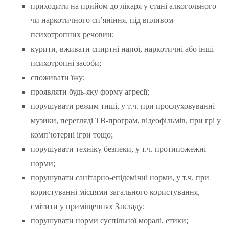
приходити на прийом до лікаря у стані алкогольного
чи наркотичного сп’яніння, під впливом
психотропних речовин;
курити, вживати спиртні напої, наркотичні або інші
психотропні засоби;
споживати їжу;
проявляти будь-яку форму агресії;
порушувати режим тиші, у т.ч. при прослуховуванні
музики, перегляді ТВ-програм, відеофільмів, при грі у
комп’ютерні ігри тощо;
порушувати техніку безпеки, у т.ч. протипожежні
норми;
порушувати санітарно-епідемічні норми, у т.ч. при
користуванні місцями загального користування,
смітити у приміщеннях Закладу;
порушувати норми суспільної моралі, етики;