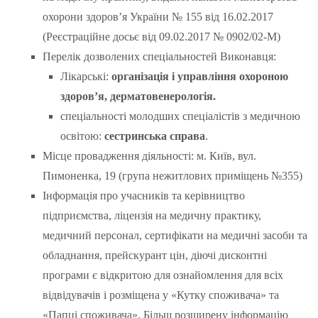
охорони здоров’я України № 155 від 16.02.2017
(Реєстраційне досьє від 09.02.2017 № 0902/02-М)
Перелік дозволених спеціальностей Виконавця:
Лікарські:
організація і управління охороною
здоров’я, дерматовенерологія.
спеціальності молодших спеціалістів з медичною
освітою:
сестринська справа
.
Місце провадження діяльності: м. Київ, вул.
Пимоненка, 19 (група нежитлових приміщень №355)
Інформація про учасників та керівництво
підприємства, ліцензія на медичну практику,
медичний персонал, сертифікати на медичні засоби та
обладнання, прейскурант цін, діючі дисконтні
програми є відкритою для ознайомлення для всіх
відвідувачів і розміщена у «Кутку споживача» та
«Папці споживача». Більш розширену інформацію