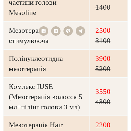
частини голови
1400
Mesoline
Мезотерапія
2500
стимулююча
3100
Полінуклеотидна
3900
мезотерапія
5200
Комлекс IUSE
3550
(Мезотерапія волосся 5
4300
мл+пілінг голови 3 мл)
Мезотерапія Hair
2200