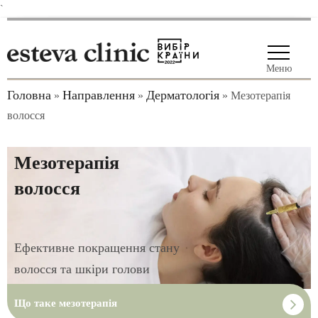
`
Меню
Головна
Направлення
Дерматологія
»
»
»
Мезотерапія
волосся
Мезотерапія
волосся
Ефективне покращення стану
волосся та шкіри голови
Що таке мезотерапія