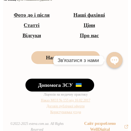
Фото до і після
Наші фахівці
Статті
Ціни
Відгуки
Про нас
Наші контакти
Допомога ЗСУ
Ліцензія на медичну практику
Наказ МОЗ № 155 від 16.02.2017
Договір публічної оферти
Користувацька угода
Сайт розроблено
©2022-2025 esteva.com.ua. All Rights
WellDigital
Reserved