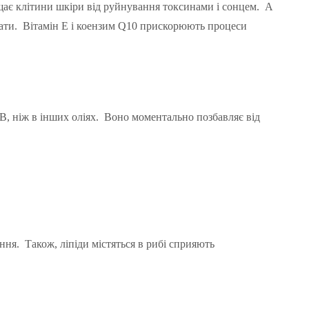
ищає клітини шкіри від руйнування токсинами і сонцем. А
вати. Вітамін Е і коензим Q10 прискорюють процеси
і В, ніж в інших оліях. Воно моментально позбавляє від
ння. Також, ліпіди містяться в рибі сприяють