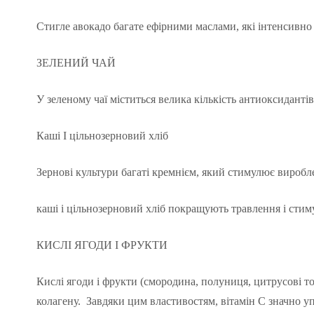
Стигле авокадо багате ефірними маслами, які інтенсивно 
ЗЕЛЕНИЙ ЧАЙ
У зеленому чаї міститься велика кількість антиоксиданті
Каші І цільнозерновий хліб
Зернові культури багаті кремнієм, який стимулює виробл
каші і цільнозерновий хліб покращують травлення і стим
КИСЛІ ЯГОДИ І ФРУКТИ
Кислі ягоди і фрукти (смородина, полуниця, цитрусові т
колагену. Завдяки цим властивостям, вітамін С значно у