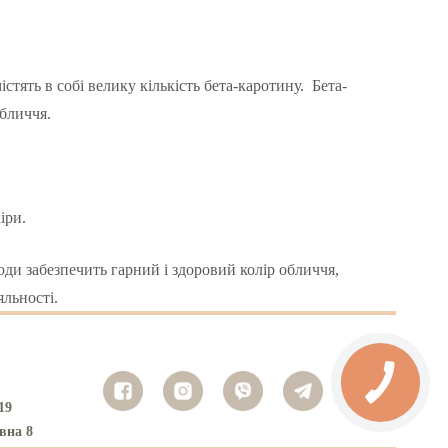
тять в собі велику кількість бета-каротину. Бета-
обличчя.
іри.
ди забезпечить гарний і здоровий колір обличчя,
яльності.
19
вна 8