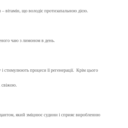
 – вітамін, що володіє протизапальною дією.
леного чаю з лимоном в день.
 і стимулюють процеси її регенерації. Крім цього
і свіжою.
сидантом, який зміцнює судини і сприяє виробленню