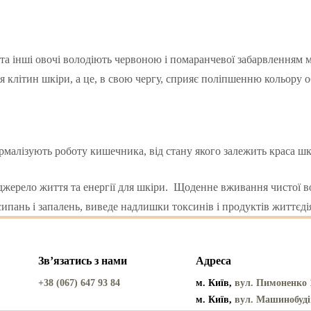
та інші овочі володіють червоною і помаранчевої забарвленням міс
я клітин шкіри, а це, в свою чергу, сприяє поліпшенню кольору 
малізують роботу кишечника, від стану якого залежить краса шк
джерело життя та енергії для шкіри. Щоденне вживання чистої во
исипань і запалень, виведе надлишки токсинів і продуктів життєді
Звʼязатись з нами
Адреса
+38 (067) 647 93 84
м. Київ,
вул. Пимоненко 
м. Київ,
вул. Машинобуді