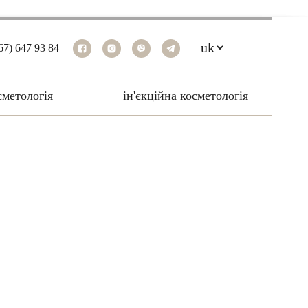
67) 647 93 84
cметологія
ін'єкційна косметологія