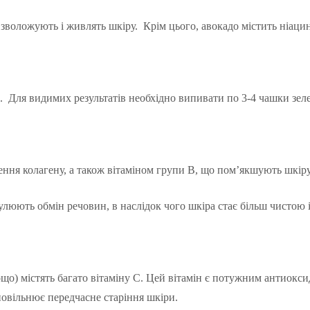
зволожують і живлять шкіру. Крім цього, авокадо містить ніацин
в. Для видимих ​​результатів необхідно випивати по 3-4 чашки зе
ення колагену, а також вітаміном групи В, що пом’якшують шкіру
улюють обмін речовин, в наслідок чого шкіра стає більш чистою 
ощо) містять багато вітаміну С. Цей вітамін є потужним антиок
повільнює передчасне старіння шкіри.