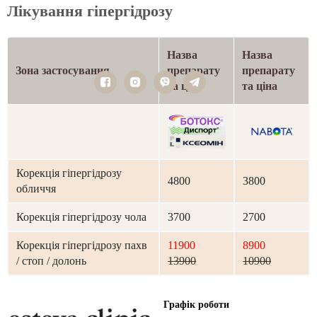
Лікування гіпергідрозу
Назва
Назва
Зона застосування
препарату
препарату
та ціна
та ціна
Корекція гіпергідрозу
4800
3800
обличчя
Корекція гіпергідрозу чола
3700
2700
Корекція гіпергідрозу пахв
11900
8900
/ стоп / долонь
13900
10900
Графік роботи