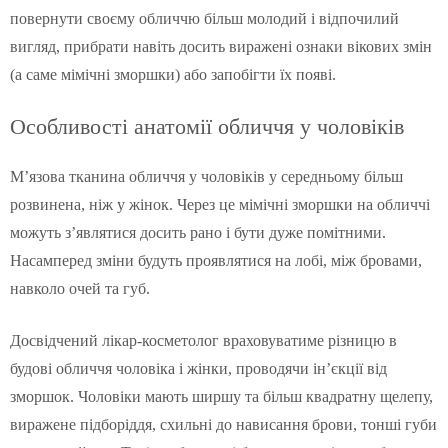
повернути своєму обличчю більш молодий і відпочилий
вигляд, прибрати навіть досить виражені ознаки вікових змін
(а саме мімічні зморшки) або запобігти їх появі.
Особливості анатомії обличчя у чоловіків
М’язова тканина обличчя у чоловіків у середньому більш
розвинена, ніж у жінок. Через це мімічні зморшки на обличчі
можуть з’являтися досить рано і бути дуже помітними.
Насамперед зміни будуть проявлятися на лобі, між бровами,
навколо очей та губ.
Досвідчений лікар-косметолог враховуватиме різницю в
будові обличчя чоловіка і жінки, проводячи ін’єкції від
зморшок. Чоловіки мають ширшу та більш квадратну щелепу,
виражене підборіддя, схильні до нависання брови, тонші губи