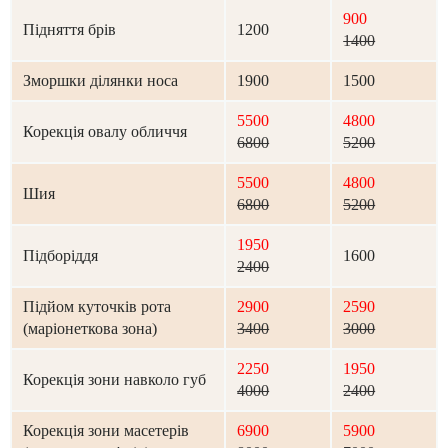
900
Підняття брів
1200
1400
Зморшки ділянки носа
1900
1500
5500
4800
Корекція овалу обличчя
6800
5200
5500
4800
Шия
6800
5200
1950
Підборіддя
1600
2400
Підйом куточків рота
2900
2590
(маріонеткова зона)
3400
3000
2250
1950
Корекція зони навколо губ
4000
2400
Корекція зони масетерів
6900
5900