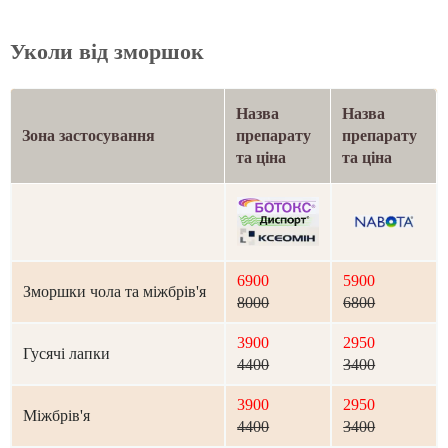
Уколи від зморшок
Назва
Назва
Зона застосування
препарату
препарату
та ціна
та ціна
6900
5900
Зморшки чола та міжбрів'я
8000
6800
3900
2950
Гусячі лапки
4400
3400
3900
2950
Міжбрів'я
4400
3400