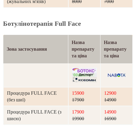
(жувальних м'язів)
8000
7000
Ботулінотерапія Full Face
Назва
Назва
Зона застосування
препарату
препарату
та ціна
та ціна
Процедура FULL FACE
15900
12900
(без шиї)
17900
14900
Процедура FULL FACE (з
17900
14900
шиєю)
19900
16900