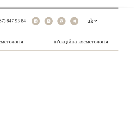
67) 647 93 84
cметологія
ін'єкційна косметологія