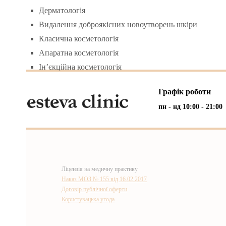
Дерматологія
Видалення доброякісних новоутворень шкіри
Класична косметологія
Апаратна косметологія
Ін’єкційна косметологія
Графік роботи
пн - нд 10:00 - 21:00
Ліцензія на медичну практику
Наказ МОЗ № 155 від 16.02.2017
Договір публічної оферти
Користувацька угода