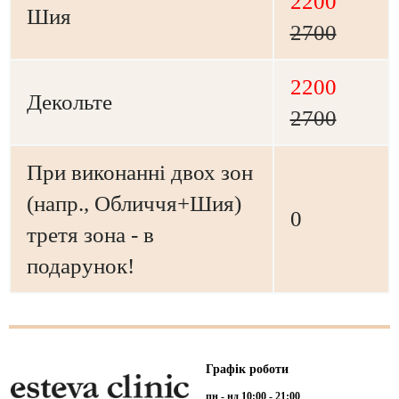
2200
Шия
2700
2200
Декольте
2700
При виконанні двох зон
(напр., Обличчя+Шия)
0
третя зона - в
подарунок!
Графік роботи
пн - нд 10:00 - 21:00