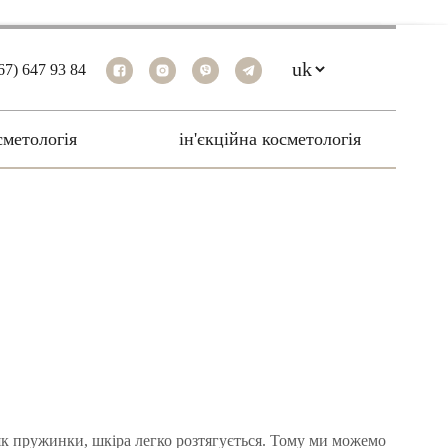
67) 647 93 84
cметологія
ін'єкційна косметологія
 як пружинки, шкіра легко розтягується. Тому ми можемо