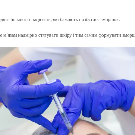
дять більшості пацієнтів, які бажають позбутися зморшок.
є м’язам надмірно стягувати шкіру і тим самим формувати зморш