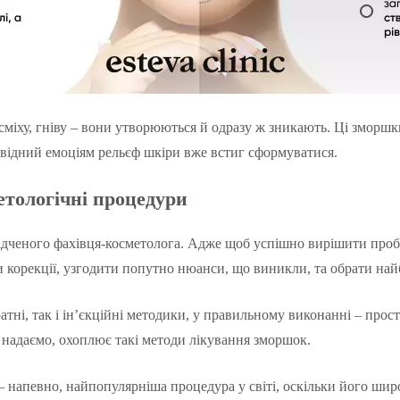
 сміху, гніву – вони утворюються й одразу ж зникають. Ці зморшк
дповідний емоціям рельєф шкіри вже встиг сформуватися.
етологічні процедури
свідченого фахівця-косметолога. Адже щоб успішно вирішити проб
и корекції, узгодити попутно нюанси, що виникли, та обрати най
ні, так і ін’єкційні методики, у правильному виконанні – прос
надаємо, охоплює такі методи лікування зморшок.
– напевно, найпопулярніша процедура у світі, оскільки його шир