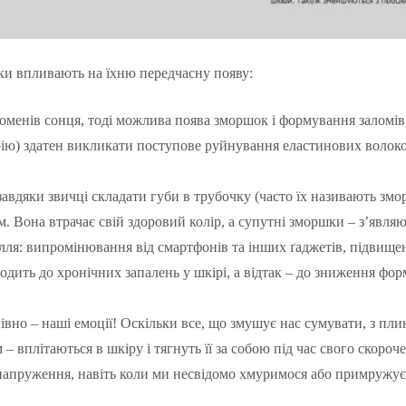
ики впливають на їхню передчасну появу:
менів сонця, тоді можлива поява зморшок і формування заломів 
ію) здатен викликати поступове руйнування еластинових волоко
дяки звичці складати губи в трубочку (часто їх називають зморш
 Вона втрачає свій здоровий колір, а супутні зморшки – з’являю
: випромінювання від смартфонів та інших ґаджетів, підвищений
водить до хронічних запалень у шкірі, а відтак – до зниження фо
но – наші емоції! Оскільки все, що змушує нас сумувати, з плин
 – вплітаються в шкіру і тягнуть її за собою під час свого скоро
 напруження, навіть коли ми несвідомо хмуримося або примружує