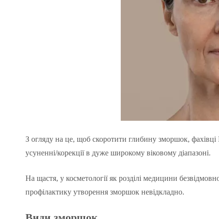
З огляду на це, щоб скоротити глибину зморшок, фахівці 
усуненні/корекції в дуже широкому віковому діапазоні.
На щастя, у косметології як розділі медицини безвідмовн
профілактику утворення зморшок невідкладно.
Види
зморшок