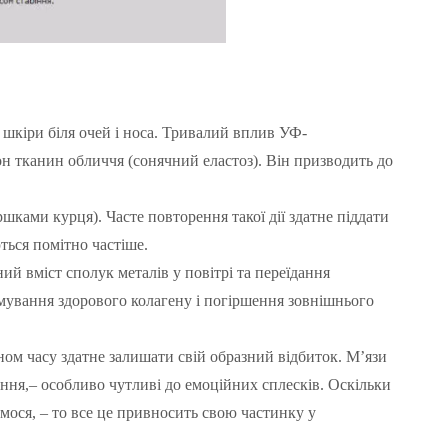
шкіри біля очей і носа. Тривалий вплив УФ-
н тканин обличчя (сонячний еластоз). Він призводить до
ками курця). Часте повторення такої дії здатне піддати
ться помітно частіше.
 вміст сполук металів у повітрі та переїдання
рмування здорового колагену і погіршення зовнішнього
ом часу здатне залишати свій образний відбиток. М’язи
чення,– особливо чутливі до емоційних сплесків. Оскільки
мося, – то все це привносить свою частинку у