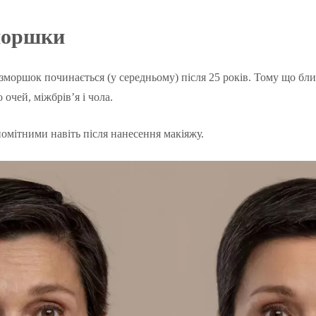
моршки
моршок починається (у середньому) після 25 років. Тому що бли
очей, міжбрів’я і чола.
мітними навіть після нанесення макіяжу.