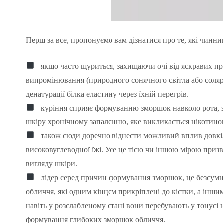
Перш за все, пропонуємо вам дізнатися про те, які чинн
якщо часто щуриться, захищаючи очі від яскравих про
випромінювання (природного сонячного світла або соляр
денатурації білка еластину через їхній перегрів.
куріння сприяє формуванню зморшок навколо рота, зав
шкіру хронічному запаленню, яке викликається нікотином.
також сюди доречно віднести можливий вплив довкілля
високовуглеводної їжі. Усе це тією чи іншою мірою приз
вигляду шкіри.
лідер серед причин формування зморшок, це безсумнів
обличчя, які одним кінцем прикріплені до кістки, а іншим
навіть у розслабленому стані вони перебувають у тонусі
формування глибоких зморшок обличчя.