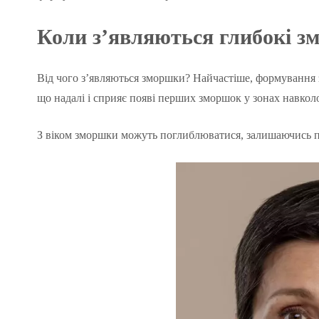
Коли
з’являються
глибокі з
Від чого з’являються зморшки? Найчастіше, формування з
що надалі і сприяє появі перших зморшок у зонах навколо 
З віком зморшки можуть поглиблюватися, залишаючись по