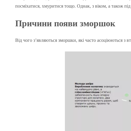
посміхатися, хмуритися тощо. Однак, з віком, а також п
Причини
появи
зморшок
Від чого з’являються зморшки, які часто асоціюються з 