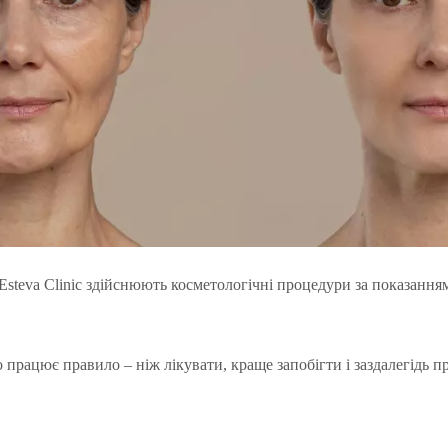
Esteva Clinic здійснюють косметологічні процедури за показанням
о працює правило – ніж лікувати, краще запобігти і заздалегідь