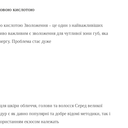
оновою кислотою
вою кислотою Зволоження – це один з найважливіших
иво важливим є зволоження для чутливої ​​зони губ, яка
 чергу. Проблема стає дуже
ля шкіри обличчя, голови та волосся Серед великої
дур є як давно популярні та добре відомі методики, так і
користанням екзосом належать