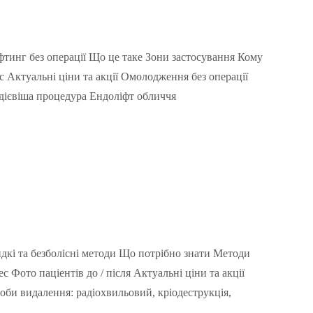
тинг без операції Що це таке Зони застосування Кому
ic Актуальні ціни та акції Омолодження без операції
йдієвіша процедура Ендоліфт обличчя
кі та безболісні методи Що потрібно знати Методи
 Фото паціентів до / після Актуальні ціни та акції
оби видалення: радіохвильовий, кріодеструкція,