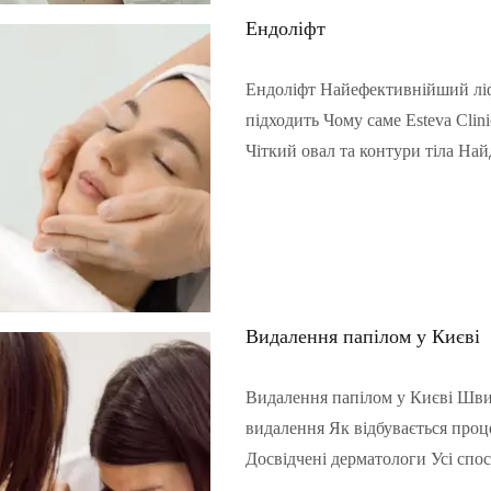
Ендоліфт
Ендоліфт Найефективнійший ліф
підходить Чому саме Esteva Clin
Чіткий овал та контури тіла На
Читать полностью...
Видалення папілом у Києві
Видалення папілом у Києві Швид
видалення Як відбувається процес
Досвідчені дерматологи Усі спос