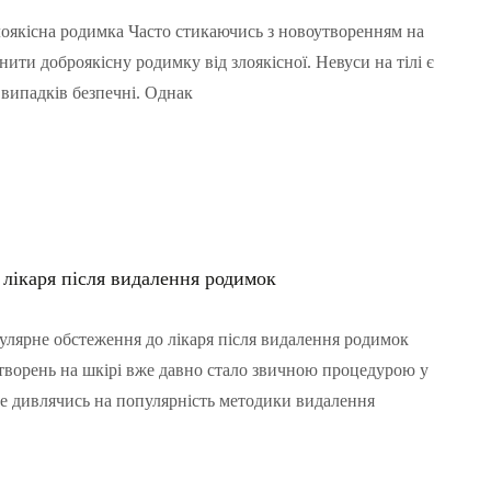
лоякісна родимка Часто стикаючись з новоутворенням на
нити доброякісну родимку від злоякісної. Невуси на тілі є
 випадків безпечні. Однак
лікаря після видалення родимок
лярне обстеження до лікаря після видалення родимок
творень на шкірі вже давно стало звичною процедурою у
не дивлячись на популярність методики видалення