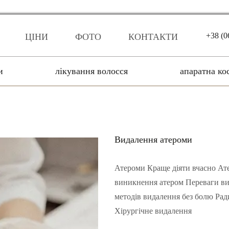
+38 (0
ЦІНИ
ФОТО
КОНТАКТИ
и
лікування волосся
апаратна ко
Видалення атероми
Атероми Краще діяти вчасно Ат
виникнення атером Переваги вид
методів видалення без болю Рад
Хірургічне видалення