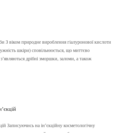
уби З віком природне вироблення гіалуронової кислоти
пружність шкіри) сповільнюється, що миттєво
 з’являються дрібні зморшки, заломи, а також
н’єкцій
цій Записуючись на ін’єкційну косметологічну