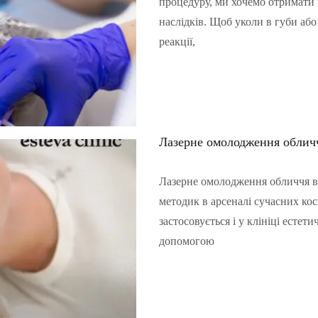
процедуру, ми хочемо отримати
наслідків. Щоб уколи в губи або
реакції,
Читать полностью…
Лазерне омолодження облич
Лазерне омолодження обличчя в
методик в арсеналі сучасних ко
застосовується і у клініці есте
допомогою
Читать полностью…