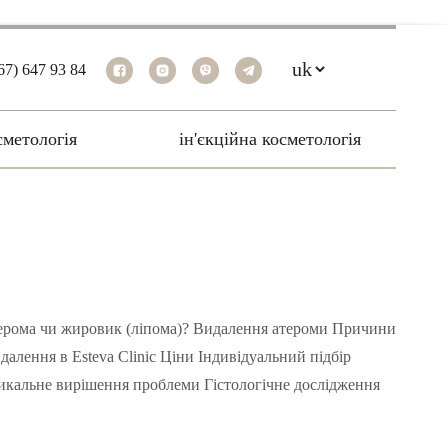
67) 647 93 84
cметологія
ін'єкційна косметологія
ерома чи жировик (ліпома)? Видалення атероми Причини
алення в Esteva Clinic Ціни Індивідуальний підбір
икальне вирішення проблеми Гістологічне дослідження