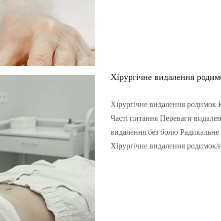
Читать полностью...
Хірургічне видалення родим
Хірургічне видалення родимок 
Часті питання Переваги видаленн
видалення без болю Радикальне
Хірургічне видалення родимок/н
Читать полностью...