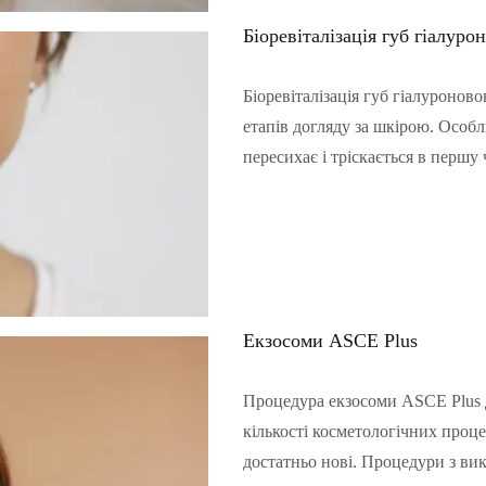
Біоревіталізація губ гіалур
Біоревіталізація губ гіалуроно
етапів догляду за шкірою. Особл
пересихає і тріскається в першу
Читать полностью…
Екзосоми ASCE Plus
Процедура екзосоми ASCE Plus д
кількості косметологічних проце
достатньо нові. Процедури з ви