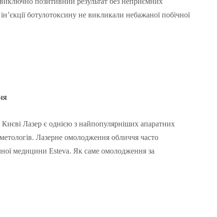
 виключно позитивний результат без неприємних
 ін’єкції ботулотоксину не викликали небажаної побічної
чя
 Києві Лазер є однією з найпопулярніших апаратних
сметологів. Лазерне омолодження обличчя часто
тичної медицини Esteva. Як саме омолодження за