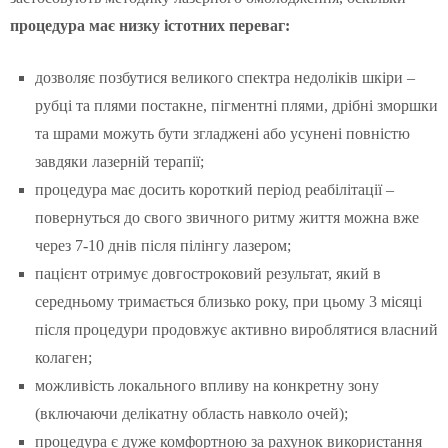
процедура має низку істотних переваг:
дозволяє позбутися великого спектра недоліків шкіри –
рубці та плями постакне, пігментні плями, дрібні зморшки
та шрами можуть бути згладжені або усунені повністю
завдяки лазерній терапії;
процедура має досить короткий період реабілітації –
повернуться до свого звичного ритму життя можна вже
через 7-10 днів після пілінгу лазером;
пацієнт отримує довгостроковий результат, який в
середньому тримається близько року, при цьому 3 місяці
після процедури продовжує активно вироблятися власний
колаген;
можливість локального впливу на конкретну зону
(включаючи делікатну область навколо очей);
процедура є дуже комфортною за рахунок використання