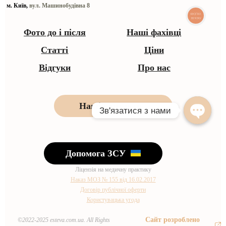
м. Київ,
вул. Машинобудівна 8
КНОПКА
ЗВ'ЯЗКУ
Фото до і після
Наші фахівці
Статті
Ціни
Відгуки
Про нас
Наші контакти
Допомога ЗСУ
Ліцензія на медичну практику
Наказ МОЗ № 155 від 16.02.2017
Договір публічної оферти
Користувацька угода
Сайт розроблено
©2022-2025 esteva.com.ua. All Rights