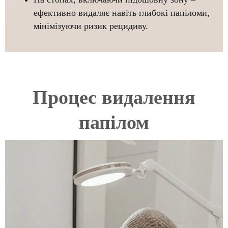
ефективно видаляє навіть глибокі папіломи,
мінімізуючи ризик рецидиву.
Процес видалення
папілом