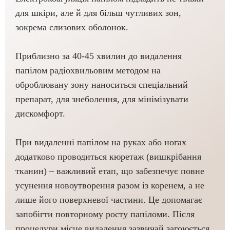
для шкіри, але й для більш чутливих зон,
зокрема слизових оболонок.
Приблизно за 40-45 хвилин до видалення
папілом радіохвильовим методом на
оброблювану зону наноситься спеціальний
препарат, для знеболення, для мінімізувати
дискомфорт.
При видаленні папілом на руках або ногах
додатково проводиться кюретаж (вишкрібання
тканин) – важливий етап, що забезпечує повне
усунення новоутворення разом із коренем, а не
лише його поверхневої частини. Це допомагає
запобігти повторному росту папіломи. Після
процедури місце видалення зазвичай загоюється