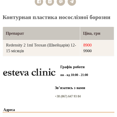
Контурная пластика носослізної борозни
Препарат
Ціна, грн
Redensity 2 1ml Teoxan (Швейцарія) 12-
8900
15 місяців
9900
Графік роботи
пн - нд 10:00 - 21:00
Звʼязатись з нами
+38 (067) 647 93 84
Адреса