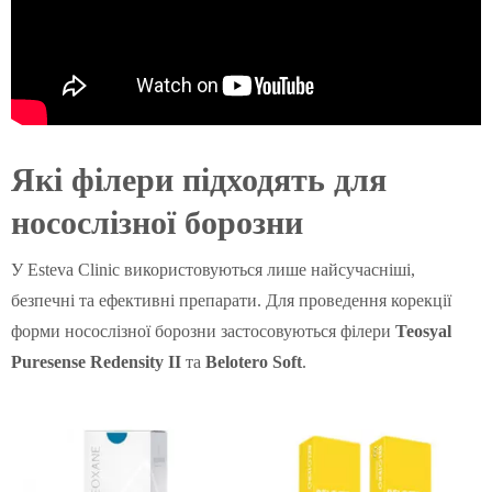
Які філери підходять для
носослізної борозни
У Esteva Clinic використовуються лише найсучасніші,
безпечні та ефективні препарати. Для проведення корекції
форми носослізної борозни застосовуються філери
Teosyal
Puresense Redensity II
та
Belotero Soft
.