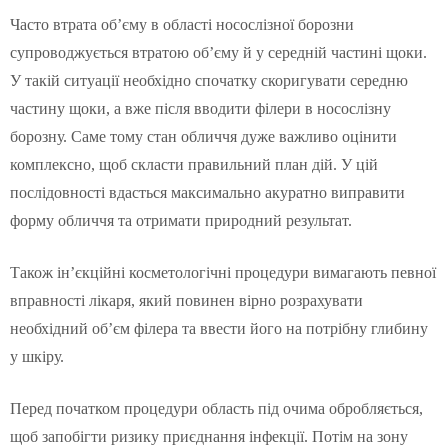
Часто втрата об’єму в області носослізної борозни
супроводжується втратою об’єму й у середній частині щоки.
У такій ситуації необхідно спочатку скоригувати середню
частину щоки, а вже після вводити філери в носослізну
борозну. Саме тому стан обличчя дуже важливо оцінити
комплексно, щоб скласти правильний план дій. У цій
послідовності вдасться максимально акуратно виправити
форму обличчя та отримати природний результат.
Також ін’єкційні косметологічні процедури вимагають певної
вправності лікаря, який повинен вірно розрахувати
необхідний об’єм філера та ввести його на потрібну глибину
у шкіру.
Перед початком процедури область під очима обробляється,
щоб запобігти ризику приєднання інфекції. Потім на зону