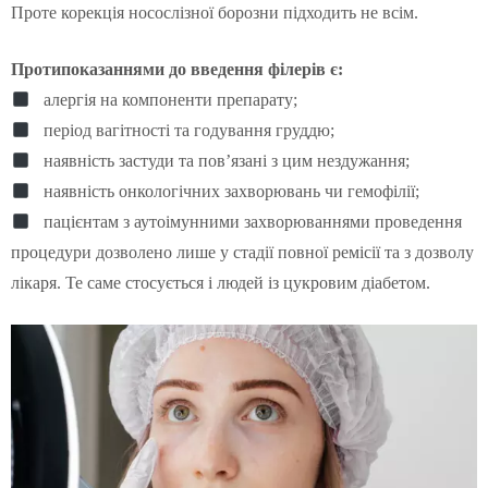
Проте корекція носослізної борозни підходить не всім.
Протипоказаннями до введення філерів є:
алергія на компоненти препарату;
період вагітності та годування груддю;
наявність застуди та пов’язані з цим нездужання;
наявність онкологічних захворювань чи гемофілії;
пацієнтам з аутоімунними захворюваннями проведення
процедури дозволено лише у стадії повної ремісії та з дозволу
лікаря. Те саме стосується і людей із цукровим діабетом.