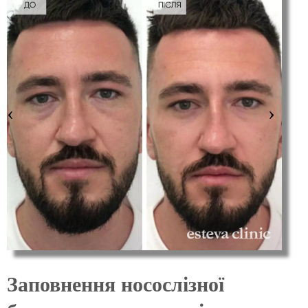
Заповнення носослізної