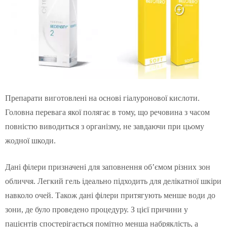
Препарати виготовлені на основі гіалуронової кислоти.
Головна перевага якої полягає в тому, що речовина з часом
повністю виводиться з організму, не завдаючи при цьому
жодної шкоди.
Дані філери призначені для заповнення об’ємом різних зон
обличчя. Легкий гель ідеально підходить для делікатної шкіри
навколо очей. Також дані філери притягують менше води до
зони, де було проведено процедуру. З цієї причини у
пацієнтів спостерігається помітно менша набряклість, а