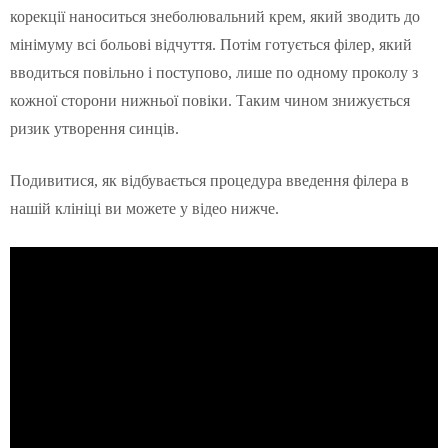
корекції наноситься знеболювальний крем, який зводить до
мінімуму всі больові відчуття. Потім готується філер, який
вводиться повільно і поступово, лише по одному проколу з
кожної сторони нижньої повіки. Таким чином знижується
ризик утворення синців.
Подивитися, як відбувається процедура введення філера в
нашій клініці ви можете у відео нижче.