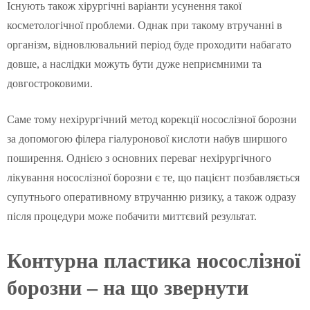
Існують також хірургічні варіанти усунення такої
косметологічної проблеми. Однак при такому втручанні в
організм, відновлювальний період буде проходити набагато
довше, а наслідки можуть бути дуже неприємними та
довгостроковими.
Саме тому нехірургічний метод корекції носослізної борозни
за допомогою філера гіалуронової кислоти набув ширшого
поширення. Однією з основних переваг нехірургічного
лікування носослізної борозни є те, що пацієнт позбавляється
супутнього оперативному втручанню ризику, а також одразу
після процедури може побачити миттєвий результат.
Контурна пластика носослізної
борозни – на що звернути