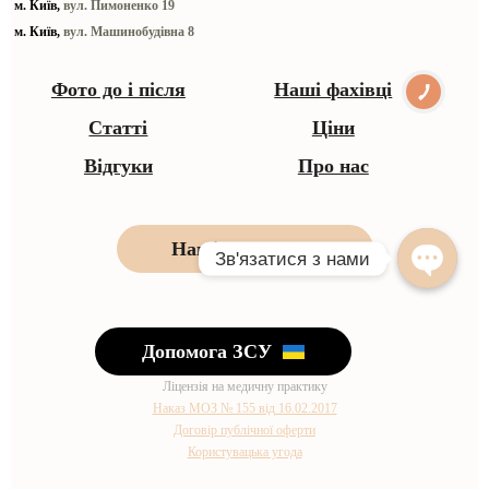
м. Київ,
вул. Пимоненко 19
м. Київ,
вул. Машинобудівна 8
Фото до і після
Наші фахівці
Статті
Ціни
Відгуки
Про нас
Наші контакти
Допомога ЗСУ
Ліцензія на медичну практику
Наказ МОЗ № 155 від 16.02.2017
Договір публічної оферти
Користувацька угода