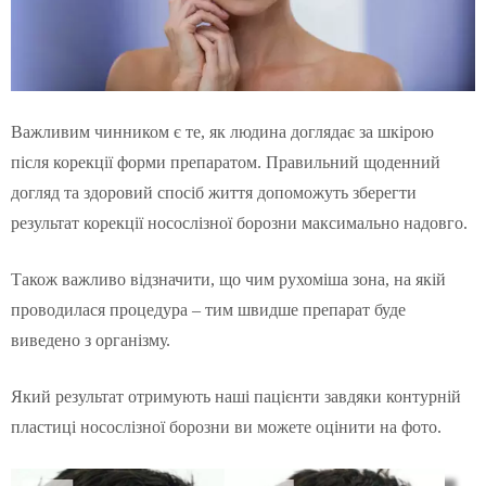
Важливим чинником є те, як людина доглядає за шкірою
після корекції форми препаратом. Правильний щоденний
догляд та здоровий спосіб життя допоможуть зберегти
результат корекції носослізної борозни максимально надовго.
Також важливо відзначити, що чим рухоміша зона, на якій
проводилася процедура – тим швидше препарат буде
виведено з організму.
Який результат отримують наші пацієнти завдяки контурній
пластиці носослізної борозни ви можете оцінити на фото.