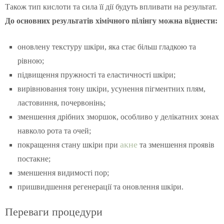
Також тип кислоти та сила її дії будуть впливати на результат.
До основних результатів хімічного пілінгу можна віднести:
оновлену текстуру шкіри, яка стає більш гладкою та
рівною;
підвищення пружності та еластичності шкіри;
вирівнювання тону шкіри, усунення пігментних плям,
ластовиння, почервонінь;
зменшення дрібних зморшок, особливо у делікатних зонах
навколо рота та очей;
акне
покращення стану шкіри при
та зменшення проявів
постакне;
зменшення видимості пор;
пришвидшення регенерації та оновлення шкіри.
Переваги процедури