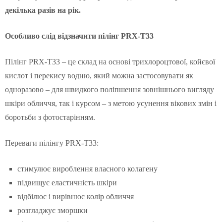
декілька разів на рік.
Особливо слід відзначити пілінг PRX-T33
Пілінг PRX-T33 – це склад на основі трихлороцтової, койєвої
кислот і перекису водню, який можна застосовувати як
одноразово – для швидкого поліпшення зовнішнього вигляду
шкіри обличчя, так і курсом – з метою усунення вікових змін і
боротьби з фотостарінням.
Переваги пілінгу PRX-T33:
стимулює вироблення власного колагену
підвищує еластичність шкіри
відбілює і вирівнює колір обличчя
розгладжує зморшки