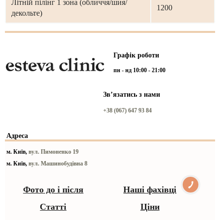
Літній пілінг 1 зона (обличчя/шия/
1200
декольте)
Графік роботи
пн - нд 10:00 - 21:00
Звʼязатись з нами
+38 (067) 647 93 84
Адреса
м. Київ,
вул. Пимоненко 19
м. Київ,
вул. Машинобудівна 8
Фото до і після
Наші фахівці
Статті
Ціни