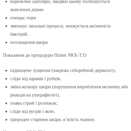
відновлює капіляри, завдяки цьому поліпшується
живлення дерми
очищає пори
зменшує запальні процеси, знижується активність
бактерій.
потовщення шкіри
Показання до процедури Пілінг PRX-T33
підвищене лущення (зокрема себорейний дерматит),
сліди від шрамів і рубців,
зміна кольору шкіри (порушення вироблення меланіну або
реакція на ультрафіолет),
поява стрий і розтяжок;
сліди від вугрів і акне,
природне старіння шкіри, в’ялість тканин.