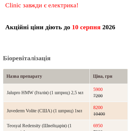
Clinic завжди є електрика!
Акційні ціни діють до
10 серпня
2026
Біоревіталізація
Назва препарату
Ціна, грн
5900
Jalupro HMW (Італія) (1 шприц) 2,5 мл
7200
8200
Juvederm Volite (США) (1 шприц) 1мл
10400
Teosyal Redensity (Швейцарія) (1
6950