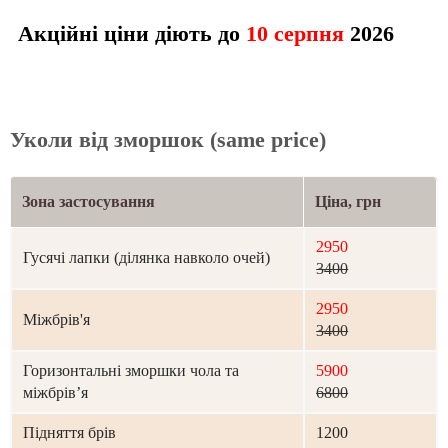
Акційні ціни діють до
10 серпня
2026
Уколи від зморшок (same price)
Зона застосування
Ціна, грн
2950
Гусячі лапки (ділянка навколо очей)
3400
2950
Міжбрів'я
3400
Горизонтальні зморшки чола та
5900
міжбрівʼя
6800
Підняття брів
1200