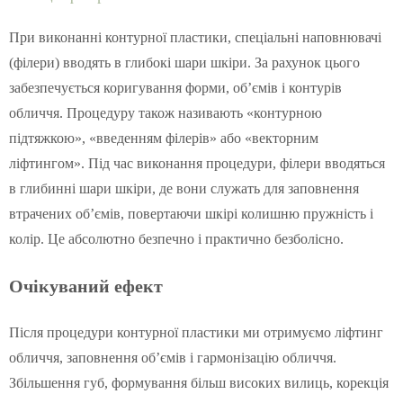
При виконанні контурної пластики, спеціальні наповнювачі
(філери) вводять в глибокі шари шкіри. За рахунок цього
забезпечується коригування форми, об’ємів і контурів
обличчя. Процедуру також називають «контурною
підтяжкою», «введенням філерів» або «векторним
ліфтингом». Під час виконання процедури, філери вводяться
в глибинні шари шкіри, де вони служать для заповнення
втрачених об’ємів, повертаючи шкірі колишню пружність і
колір. Це абсолютно безпечно і практично безболісно.
Очікуваний ефект
Після процедури контурної пластики ми отримуємо ліфтинг
обличчя, заповнення об’ємів і гармонізацію обличчя.
Збільшення губ, формування більш високих вилиць, корекція