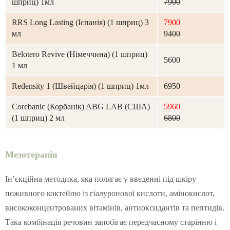
шприц) 1мл
7900
RRS Long Lasting (Іспанія) (1 шприц) 3
7900
мл
9400
Belotero Revive (Німеччина) (1 шприц)
5600
1 мл
Redensity 1 (Швейцарія) (1 шприц) 1мл
6950
Corebanic (Корбанік) ABG LAB (США)
5960
(1 шприц) 2 мл
6800
Мезотерапія
Ін’єкційна методика, яка полягає у введенні під шкіру
поживного коктейлю із гіалуронової кислоти, амінокислот,
висококонцентрованих вітамінів, антиоксидантів та пептидів.
Така комбінація речовин запобігає передчасному старінню і