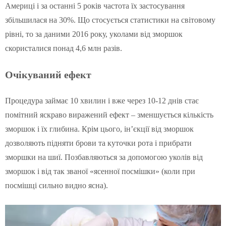
Америці і за останні 5 років частота їх застосування
збільшилася на 30%. Що стосується статистики на світовому
рівні, то за даними 2016 року, уколами від зморшок
скористалися понад 4,6 млн разів.
Очікуваний ефект
Процедура займає 10 хвилин і вже через 10-12 днів стає
помітний яскраво виражений ефект – зменшується кількість
зморшок і їх глибина. Крім цього, ін’єкції від зморшок
дозволяють підняти брови та куточки рота і прибрати
зморшки на шиї. Позбавляються за допомогою уколів від
зморшок і від так званої «ясенної посмішки» (коли при
посмішці сильно видно ясна).