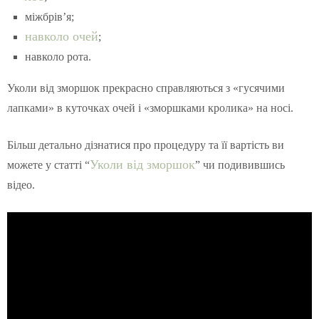
міжбрів’я;
навколо очей
;
навколо рота.
Уколи від зморшок прекрасно справляються з «гусячими
лапками» в куточках очей і «зморшками кролика» на носі.
Більш детально дізнатися про процедуру та її вартість ви
Уколи від зморшок
можете у статті “
” чи подивившись
відео.