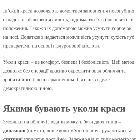
Ін’єкції краси дозволяють домогтися заповнення носогубних
складок та збільшення вилиць, піднімаючи їх в більш високе
положення. Також з їх допомогою можна усунути горбочок
на носі. Додатково надається можливість усунути сухість губ
препаратами на основі гіалуронової кислоти.
Уколи краси – це комфорт, безпека і безболісність. Цей метод
дозволяє без операції красиво окреслити овал обличчя та
зробити його більш гармонічним. І все це за дуже
демократичною ціною.
Якими бувають уколи краси
Зморшки на обличчі людини можуть бути двох типів –
динамічні
(помітні, лише коли м’язи обличчя рухаються) та
статичні
(присутні постійно). Залежно від їх типу косметолог