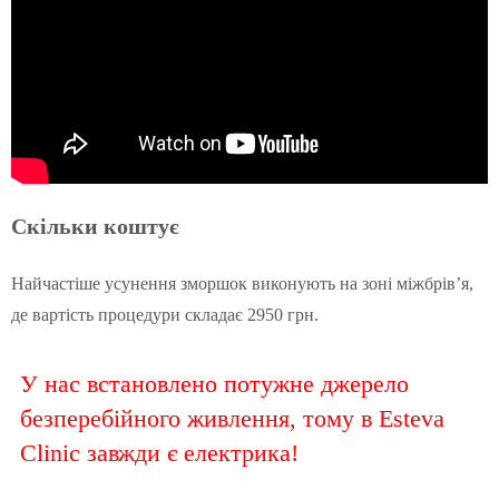
Скільки коштує
Найчастіше усунення зморшок виконують на зоні міжбрів’я,
де вартість процедури складає 2950 грн.
У нас встановлено потужне джерело
безперебійного живлення, тому в Esteva
Clinic завжди є електрика!