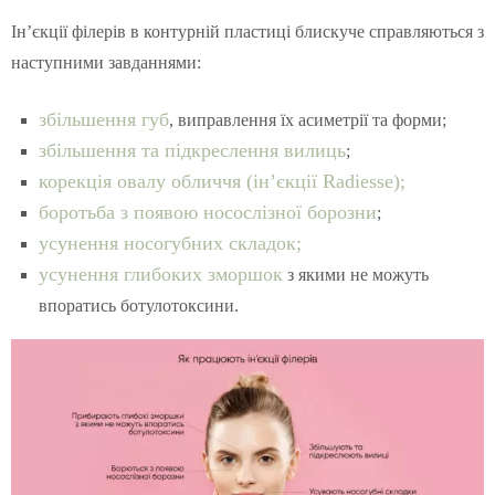
Ін’єкції філерів в контурній пластиці блискуче справляються з
наступними завданнями:
збільшення губ
, виправлення їх асиметрії та форми;
збільшення та підкреслення вилиць
;
корекція овалу обличчя (
ін’єкції Radiesse
);
боротьба з появою носослізної борозни
;
усунення носогубних складок;
усунення глибоких зморшок
з якими не можуть
впоратись ботулотоксини.