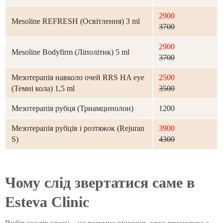
2900
Mesoline REFRESH (Освітлення) 3 ml
3700
2900
Mesoline Bodyfirm (Ліполітик) 5 ml
3700
Мезотерапія навколо очей RRS HA eye
2500
(Темні кола) 1,5 ml
3500
Мезотерапія рубця (Триамцинолон)
1200
Мезотерапія рубців і розтяжок (Rejuran
3900
S)
4300
Чому слід звертатися саме в
Esteva Clinic