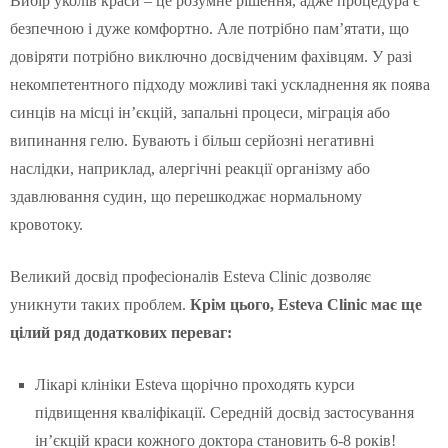
Вибір уколів краси – це розумне рішення, адже процедура є
безпечною і дуже комфортно. Але потрібно пам’ятати, що
довіряти потрібно виключно досвідченим фахівцям. У разі
некомпетентного підходу можливі такі ускладнення як поява
синців на місці ін’єкцій, запальні процеси, міграція або
випинання гелю. Бувають і більш серйозні негативні
наслідки, наприклад, алергічні реакції організму або
здавлювання судин, що перешкоджає нормальному
кровотоку.
Великий досвід професіоналів Esteva Clinic дозволяє
уникнути таких проблем.
Крім цього, Esteva Clinic має ще
цілий ряд додаткових переваг:
Лікарі клініки Esteva щорічно проходять курси
підвищення кваліфікації. Середній досвід застосування
ін’єкцій краси кожного доктора становить 6-8 років!