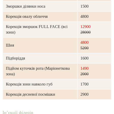
Зморшки ділянки носа
1500
Корекція овалу обличчя
4800
Корекція зморшок FULL FACE (всі
12900
зони)
28000
4800
Шия
5200
Підборіддя
1600
Підйом куточків рота (Маріонеткова
1490
зона)
2000
Корекція зони навколо губ
1700
Корекція десневої посмішки
2900
Ін’єкції філерів